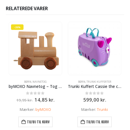
RELATEREDE VARER
-26%
BØRN
,
NAVNETOG
BØRN
,
TRUNKI KUFFERTER
byMOXO Navnetog – Tog – Lokomotiv
Trunki Kuffert Cassie the cat
Den
Den
0
ud af 5
0
ud af 5
14,85
kr.
599,00
kr.
19,95
kr.
oprindelige
aktuelle
pris
pris
Mærker:
byMOXO
Mærker:
Trunki
var:
er:
19,95 kr..
14,85 kr..
TILFØJ TIL KURV
TILFØJ TIL KURV