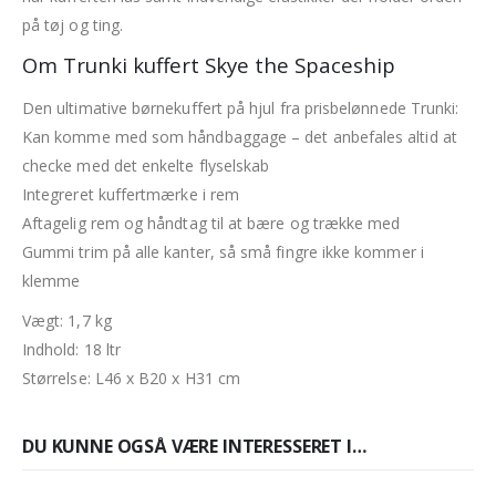
på tøj og ting.
Om Trunki kuffert Skye the Spaceship
Den ultimative børnekuffert på hjul fra prisbelønnede Trunki:
Kan komme med som håndbaggage – det anbefales altid at
checke med det enkelte flyselskab
Integreret kuffertmærke i rem
Aftagelig rem og håndtag til at bære og trække med
Gummi trim på alle kanter, så små fingre ikke kommer i
klemme
Vægt: 1,7 kg
Indhold: 18 ltr
Størrelse: L46 x B20 x H31 cm
DU KUNNE OGSÅ VÆRE INTERESSERET I…