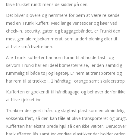
blive trukket rundt mens de sidder på den.
Det bliver sjovere og nemmere for børn at være rejsende
med en Trunki kuffert. Med lange ventetider og køer ved
check-in, security, gaten og baggagebåndet, er Trunki den
mest geniale rejsekammerat; som underholdning eller til
at hvile små trætte ben.
Alle Trunki kufferter har horn foran til at holde fast i og
selvom Trunki har en ideel børnestørrelse, er den samtidig
rummelig til både tøj og legetøj. Er nem at transportere og
har rem til at trække i, 2 håndtag i orange samt skulderstrop.
Kufferten er godkendt til håndbagage og behøver derfor ikke
at blive tjekket ind.
Trunki er designet i hård og slagfast plast som en almindelig
voksenkuffert, så den kan tåle at blive transporteret og brugt.
Kufferten har ekstra brede hjul så den ikke vælter. Derudover
har kufferten lås samt indvendige elastikker der holder orden