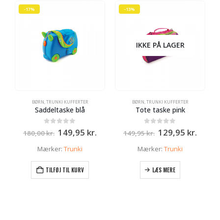
-17%
-13%
IKKE PÅ LAGER
BØRN
,
TRUNKI KUFFERTER
BØRN
,
TRUNKI KUFFERTER
Saddeltaske blå
Tote taske pink
Den
Den
Den
Den
0
ud af 5
0
ud af 5
149,95
kr.
129,95
kr.
180,00
kr.
149,95
kr.
oprindelige
aktuelle
oprindelige
aktue
pris
pris
pris
pris
Mærker:
Trunki
Mærker:
Trunki
var:
er:
var:
er:
180,00 kr..
149,95 kr..
149,95 kr..
129,95
TILFØJ TIL KURV
LÆS MERE