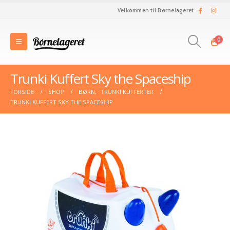
Velkommen til Børnelageret
0
Trunki Kuffert Sky the Spaceship
FORSIDE
SHOP
BØRN
,
TRUNKI KUFFERTER
TRUNKI KUFFERT SKY THE SPACESHIP