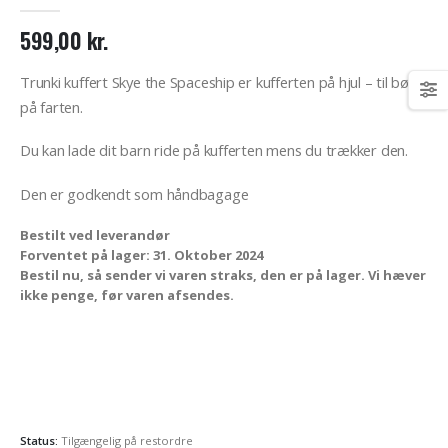
0
out of 5
599,00
kr.
Trunki kuffert Skye the Spaceship er kufferten på hjul – til børn
på farten.
Du kan lade dit barn ride på kufferten mens du trækker den.
Den er godkendt som håndbagage
Bestilt ved leverandør
Forventet på lager: 31. Oktober 2024
Bestil nu, så sender vi varen straks, den er på lager. Vi hæver
ikke penge, før varen afsendes.
Status:
Tilgængelig på restordre