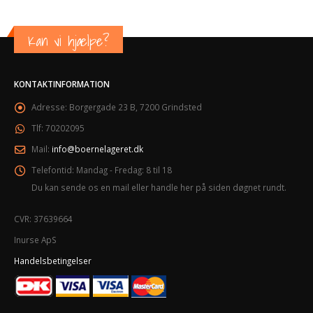
Kan vi hjælpe?
KONTAKTINFORMATION
Adresse:
Borgergade 23 B, 7200 Grindsted
Tlf:
70202095
Mail:
info@boernelageret.dk
Telefontid:
Mandag - Fredag: 8 til 18
Du kan sende os en mail eller handle her på siden døgnet rundt.
CVR: 37639664
Inurse ApS
Handelsbetingelser