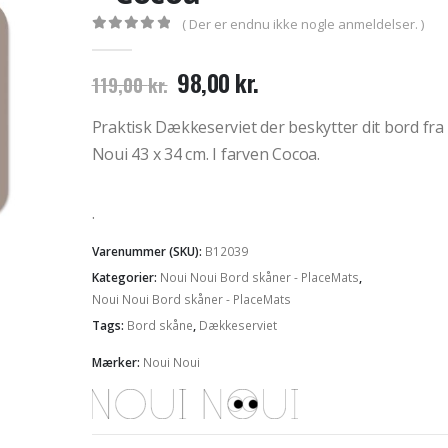
( Der er endnu ikke nogle anmeldelser. )
0
out of 5
Den
Den
98,00
kr.
119,00
kr.
oprindelige
aktuelle
pris
pris
Praktisk Dækkeserviet der beskytter dit bord fra
var:
er:
Noui 43 x 34 cm. I farven Cocoa.
119,00 kr..
98,00 kr..
.
Varenummer (SKU):
B12039
Kategorier:
Noui Noui Bord skåner - PlaceMats
,
Noui Noui Bord skåner - PlaceMats
Tags:
Bord skåne
,
Dækkeserviet
Mærker:
Noui Noui