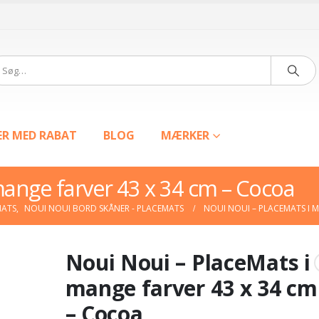
ER MED RABAT
BLOG
MÆRKER
mange farver 43 x 34 cm – Cocoa
MATS
,
NOUI NOUI BORD SKÅNER - PLACEMATS
NOUI NOUI – PLACEMATS I 
Noui Noui – PlaceMats i
mange farver 43 x 34 cm
– Cocoa