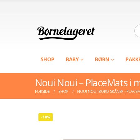
SHOP
BABY
BØRN
PAKK
Noui Noui – PlaceMats i 
FORSIDE
SHOP
NOUI NOUI BORD SKÅNER - PLACE
-18%