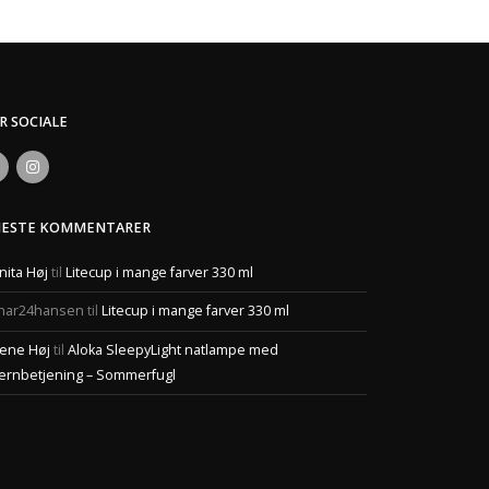
ER SOCIALE
NESTE KOMMENTARER
nita Høj
til
Litecup i mange farver 330 ml
har24hansen
til
Litecup i mange farver 330 ml
ene Høj
til
Aloka SleepyLight natlampe med
jernbetjening – Sommerfugl