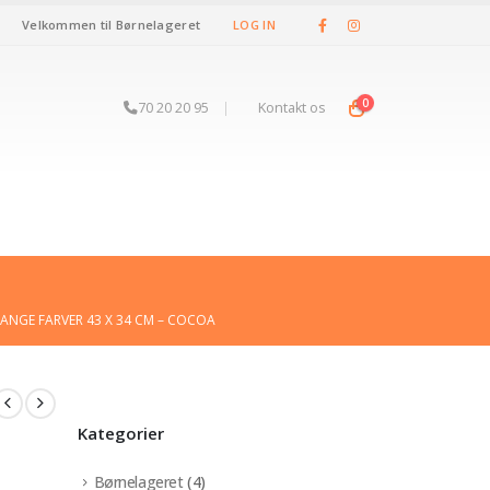
Velkommen til Børnelageret
LOG IN
0
70 20 20 95
|
Kontakt os
MANGE FARVER 43 X 34 CM – COCOA
Kategorier
Børnelageret
(4)