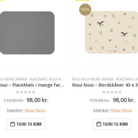
UI BORD SKÅNER - PLACEMATS
,
NOUI NOUI BORD SKÅNER - PLACEMATS
NOUI NOUI BORD SKÅNER - PLACEMATS
,
NOUI NO
Noui Noui – PlaceMats i mange farver 43 x 34 cm – Granit Grå
0
ud af 5
0
ud af 5
Den
Den
Den
D
98,00
kr.
98,00
kr.
119,00
kr.
119,00
kr.
oprindelige
aktuelle
oprindeli
a
pris
pris
pris
p
Mærker:
Noui Noui
Mærker:
Noui Noui
var:
er:
var:
e
119,00 kr..
98,00 kr..
119,00 kr.
9
TILFØJ TIL KURV
TILFØJ TIL KURV