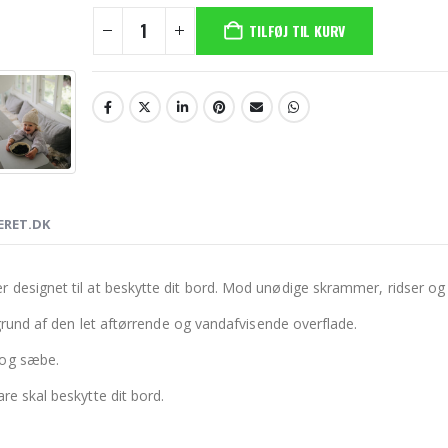
TILFØJ TIL KURV
ERET.DK
designet til at beskytte dit bord. Mod unødige skrammer, ridser og 
 grund af den let aftørrende og vandafvisende overflade.
 og sæbe.
re skal beskytte dit bord.