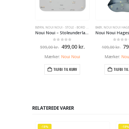
BØRN
,
NOUI NOUI - STOLE - BORD UNDERLAG
BABY
,
NOUI NOUI HAG
Noui Noui – Stoleunderlag i mange farver 120 x 95 cm – Little Wheels, Grå
0
ud af 5
0
ud af
Den
Den
D
499,00
kr.
79
599,00
kr.
109,00
kr.
oprindelige
aktuelle
op
pris
pris
pr
Mærker:
Noui Noui
Mærker:
Nou
var:
er:
va
599,00 kr..
499,00 kr..
10
TILFØJ TIL KURV
TILFØJ TI
RELATEREDE VARER
-18%
-18%