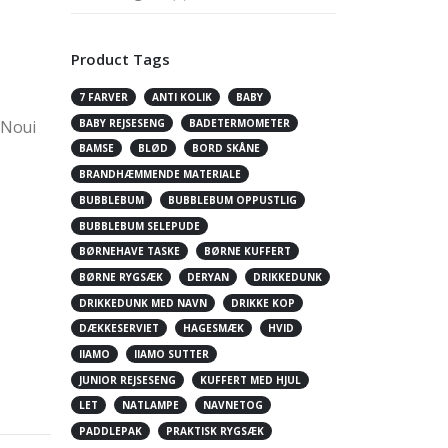
Product Tags
7 FARVER
ANTI KOLIK
BABY
BABY REJSESENG
BADETERMOMETER
 Noui
BAMSE
BLØD
BORD SKÅNE
BRANDHÆMMENDE MATERIALE
BUBBLEBUM
BUBBLEBUM OPPUSTLIG
BUBBLEBUM SELEPUDE
BØRNEHAVE TASKE
BØRNE KUFFERT
BØRNE RYGSÆK
DERYAN
DRIKKEDUNK
DRIKKEDUNK MED NAVN
DRIKKE KOP
DÆKKESERVIET
HAGESMÆK
HVID
IIAMO
IIAMO SUTTER
JUNIOR REJSESENG
KUFFERT MED HJUL
LET
NATLAMPE
NAVNETOG
PADDLEPAK
PRAKTISK RYGSÆK