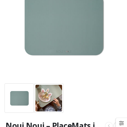
Noui Noui – PlaceMats i