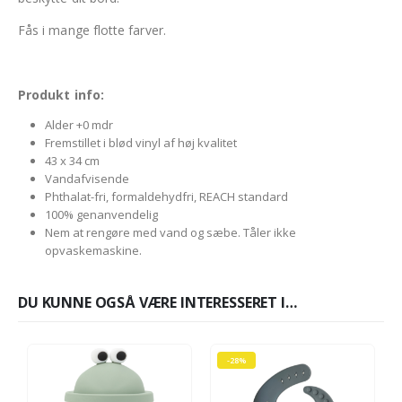
Fås i mange flotte farver.
Produkt info:
Alder +0 mdr
Fremstillet i blød vinyl af høj kvalitet
43 x 34 cm
Vandafvisende
Phthalat-fri, formaldehydfri, REACH standard
100% genanvendelig
Nem at rengøre med vand og sæbe. Tåler ikke
opvaskemaskine.
DU KUNNE OGSÅ VÆRE INTERESSERET I…
-28%