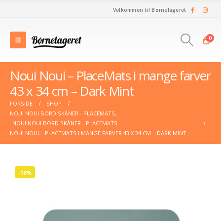
Velkommen til Børnelageret
0
Noui Noui – PlaceMats i mange farver
43 x 34 cm – Dark Mint
FORSIDE
SHOP
NOUI NOUI BORD SKÅNER - PLACEMATS
,
NOUI NOUI BORD SKÅNER - PLACEMATS
NOUI NOUI – PLACEMATS I MANGE FARVER 43 X 34 CM – DARK MINT
-18%