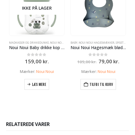
IKKE PÅ LAGER
MADKASSER OG DRIKKEDUNKE
,
NOUI NOUI DRIKKEKOP SPILDFRI
BABY
,
NOUI NOUI HAGESMÆKKER
,
SPISETID
,
SPISETID
B
Noui Noui Baby drikke kop spildfri Frøen – 200ml – Mintgrøn
Noui Noui Hagesmæk blød og behagelig – Wild Ocean – Havdyr
Den
Den
0
ud af 5
0
ud af 5
159,00
kr.
79,00
kr.
109,00
kr.
oprindelige
aktuel
pris
pris
Mærker:
Noui Noui
Mærker:
Noui Noui
var:
er:
109,00 kr..
79,00 k
LÆS MERE
TILFØJ TIL KURV
RELATEREDE VARER