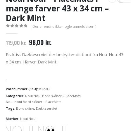
mange farver 43 x 34 cm –
Dark Mint
( Der er endnu ikke nogle anmeldelser. )
0
out of 5
Den
Den
98,00
kr.
119,00
kr.
oprindelige
aktuelle
pris
pris
Praktisk Dækkeserviet der beskytter dit bord fra Noui Noui 43
var:
er:
x 34 cm. I farven Dark Mint.
119,00 kr..
98,00 kr..
.
Varenummer (SKU):
B12012
Kategorier:
Noui Noui Bord skåner - PlaceMats
,
Noui Noui Bord skåner - PlaceMats
Tags:
Bord skåne
,
Dækkeserviet
Mærker:
Noui Noui