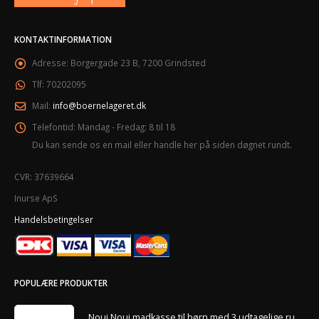
KONTAKTINFORMATION
Adresse:
Borgergade 23 B, 7200 Grindsted
Tlf:
70202095
Mail:
info@boernelageret.dk
Telefontid:
Mandag - Fredag: 8 til 18
Du kan sende os en mail eller handle her på siden døgnet rundt.
CVR: 37639664
Inurse ApS
Handelsbetingelser
POPULÆRE PRODUKTER
Noui Noui madkasse til børn med 3 udtagelige rum – Sort