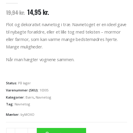
0
out of 5
Den
Den
14,95
kr.
19,94
kr.
oprindelige
aktuelle
pris
pris
Flot og dekorativt navnetog i træ. Navnetoget er en ideel gave
var:
er:
til nybagte forældre, eller et lille tog med teksten – mormor
19,94 kr..
14,95 kr..
eller farmor, som kan varme mange bedstemødres hjerte.
Mange muligheder.
Når man hægter vognene sammen.
Status:
På lager
Varenummer (SKU):
10305
Kategorier:
Børn
,
Navnetog
Tag:
Navnetog
Mærker:
byMOXO