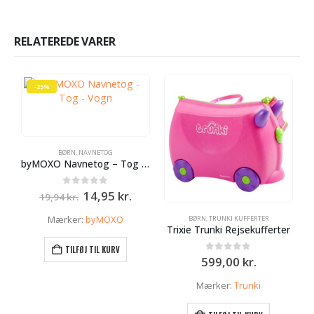
RELATEREDE VARER
-25%
BØRN
,
NAVNETOG
byMOXO Navnetog – Tog – Vogn
Den
Den
0
ud af 5
14,95
kr.
19,94
kr.
oprindelige
aktuelle
pris
pris
Mærker:
byMOXO
BØRN
,
TRUNKI KUFFERTER
var:
er:
Trixie Trunki Rejsekufferter
19,94 kr..
14,95 kr..
TILFØJ TIL KURV
0
ud af 5
599,00
kr.
Mærker:
Trunki