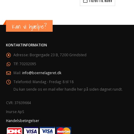
TILFØJ TIL KURV
Kan vi hjælpe?
KONTAKTINFORMATION
Adresse:
Borgergade 23 B, 7200 Grindsted
Tlf:
70202095
Mail:
info@boernelageret.dk
Telefontid:
Mandag - Fredag: 8 til 18
Du kan sende os en mail eller handle her på siden døgnet rundt.
CVR: 37639664
Inurse ApS
Handelsbetingelser