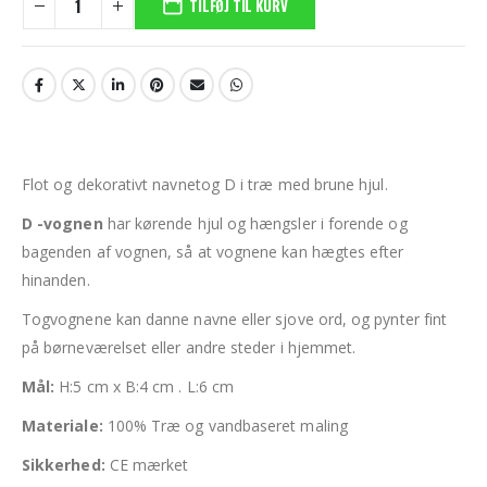
TILFØJ TIL KURV
Flot og dekorativt navnetog D i træ med brune hjul.
D -vognen
har kørende hjul og hængsler i forende og
bagenden af vognen, så at vognene kan hægtes efter
hinanden.
Togvognene kan danne navne eller sjove ord, og pynter fint
på børneværelset eller andre steder i hjemmet.
Mål:
H:5 cm x B:4 cm . L:6 cm
Materiale:
100% Træ og vandbaseret maling
Sikkerhed:
CE mærket