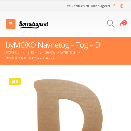
Velkommen til Børnelageret
0
byMOXO Navnetog – Tog – D
FORSIDE
SHOP
BØRN
,
NAVNETOG
BYMOXO NAVNETOG – TOG – D
-25%