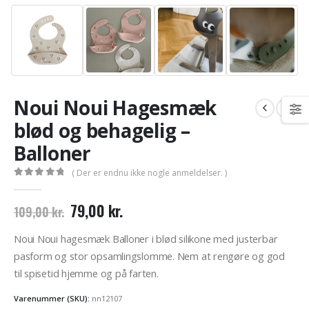
Noui Noui Hagesmæk
blød og behagelig –
Balloner
( Der er endnu ikke nogle anmeldelser. )
0
out of 5
Den
Den
79,00
kr.
109,00
kr.
oprindelige
aktuelle
pris
pris
Noui Noui hagesmæk Balloner i blød silikone med justerbar
var:
er:
pasform og stor opsamlingslomme. Nem at rengøre og god
109,00 kr..
79,00 kr..
til spisetid hjemme og på farten.
Varenummer (SKU):
nn12107