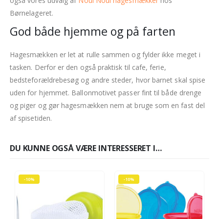
også vores udvalg af
Noui Noui hagesmækker
hos
Børnelageret.
God både hjemme og på farten
Hagesmækken er let at rulle sammen og fylder ikke meget i
tasken. Derfor er den også praktisk til cafe, ferie,
bedsteforældrebesøg og andre steder, hvor barnet skal spise
uden for hjemmet. Ballonmotivet passer fint til både drenge
og piger og gør hagesmækken nem at bruge som en fast del
af spisetiden.
DU KUNNE OGSÅ VÆRE INTERESSERET I…
-10%
-10%