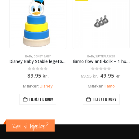
BABY
,
DISNEY BABY
BABY
,
SUTTEFLASKER
Disney Baby Stable legetøj Anders And
Iiamo flow anti-kolik – 1 hul – mdr. 0+
Den
Den
0
ud af 5
0
ud af 5
89,95
kr.
49,95
kr.
69,95
kr.
oprindelige
aktuell
pris
pris
Mærker:
Disney
Mærker:
iiamo
var:
er:
69,95 kr..
49,95 k
TILFØJ TIL KURV
TILFØJ TIL KURV
Kan vi hjælpe?