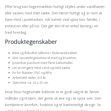
Efter brug kan hagesmækken hurtigt skylles under vandhanen
eller vaskes med mild sæbe. Den tørrer hurtigt og er nem at
have med i pusletasken, når barnet skal spise hos familie, i
institution eller på tur. Det gør den til en enkel løsning i en
travl hverdag.
Produktegenskaber
Blød og fleksibel silikone i fødevarekvalitet.
Stor opsamlingslomme til mad og krummer.
Justerbar pasform med flere lukkehuller.
Let at rengøre med vand og mild sæbe.
Fri for ftalater, PVC og BPA.
Anbefalet alder: 0-3 år.
Størrelse: ca. 23 x 25 cm.
Noui Noui hagesmæk Balloner er et godt valg til de første
måltider og til børn, der gerne vil øve sig i at spise selv. Den
kombinerer komfort, funktion og et børnevenligt design. Se