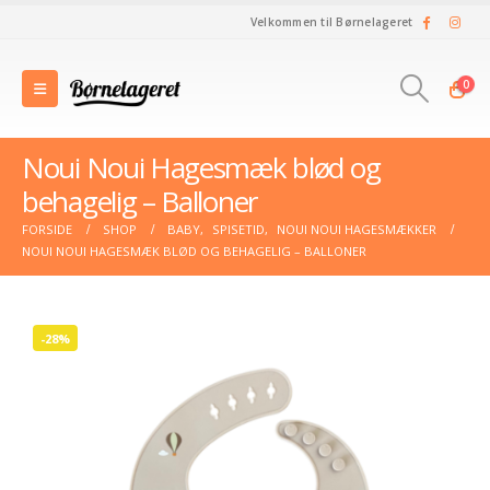
Velkommen til Børnelageret
0
Noui Noui Hagesmæk blød og
behagelig – Balloner
FORSIDE
SHOP
BABY
,
SPISETID
,
NOUI NOUI HAGESMÆKKER
NOUI NOUI HAGESMÆK BLØD OG BEHAGELIG – BALLONER
-28%