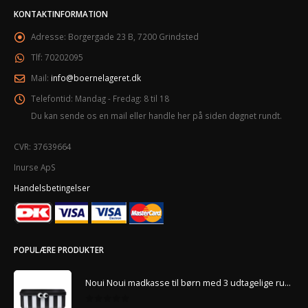
KONTAKTINFORMATION
Adresse:
Borgergade 23 B, 7200 Grindsted
Tlf:
70202095
Mail:
info@boernelageret.dk
Telefontid:
Mandag - Fredag: 8 til 18
Du kan sende os en mail eller handle her på siden døgnet rundt.
CVR: 37639664
Inurse ApS
Handelsbetingelser
POPULÆRE PRODUKTER
Noui Noui madkasse til børn med 3 udtagelige rum – Sort