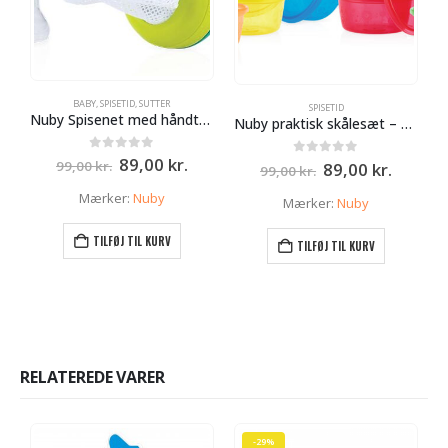
BABY
,
SPISETID
,
SUTTER
SPISETID
Nuby Spisenet med håndtag – Blå – Børnelageret
Nuby praktisk skålesæt – 6 stk – 120 ml – Børnelageret
Den
Den
0
ud af 5
89,00
kr.
Den
Den
0
ud af 5
99,00
kr.
89,00
kr.
99,00
kr.
oprindelige
aktuelle
oprindelige
aktuell
pris
pris
pris
pris
Mærker:
Nuby
Mærker:
Nuby
var:
er:
var:
er:
99,00 kr..
89,00 kr..
99,00 kr..
89,00 k
TILFØJ TIL KURV
TILFØJ TIL KURV
RELATEREDE VARER
-29%