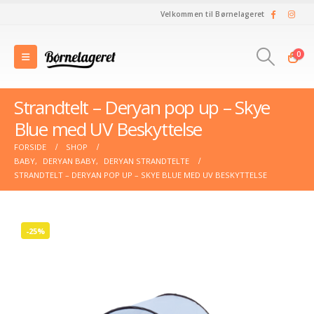
Velkommen til Børnelageret
0
Strandtelt – Deryan pop up – Skye
Blue med UV Beskyttelse
FORSIDE
SHOP
BABY
,
DERYAN BABY
,
DERYAN STRANDTELTE
STRANDTELT – DERYAN POP UP – SKYE BLUE MED UV BESKYTTELSE
-25%