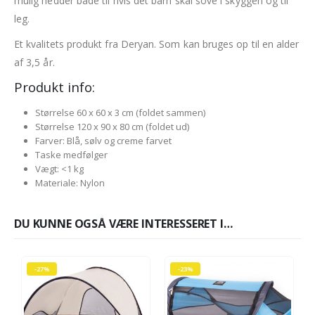
mulig hedder både til hvis det barn skal sove i skyggen og til
leg.
Et kvalitets produkt fra Deryan. Som kan bruges op til en alder
af 3,5 år.
Produkt info:
Størrelse 60 x 60 x 3 cm (foldet sammen)
Størrelse 120 x 90 x 80 cm (foldet ud)
Farver: Blå, sølv og creme farvet
Taske medfølger
Vægt: <1 kg
Materiale: Nylon
DU KUNNE OGSÅ VÆRE INTERESSERET I…
-27%
-23%