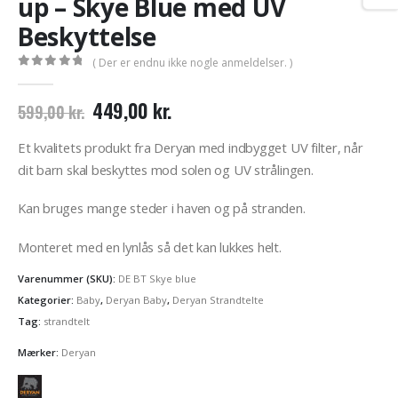
up – Skye Blue med UV
Beskyttelse
( Der er endnu ikke nogle anmeldelser. )
0
out of 5
Den
Den
449,00
kr.
599,00
kr.
oprindelige
aktuelle
pris
pris
Et kvalitets produkt fra Deryan med indbygget UV filter, når
var:
er:
dit barn skal beskyttes mod solen og UV strålingen.
599,00 kr..
449,00 kr..
Kan bruges mange steder i haven og på stranden.
Monteret med en lynlås så det kan lukkes helt.
Varenummer (SKU):
DE BT Skye blue
Kategorier:
Baby
,
Deryan Baby
,
Deryan Strandtelte
Tag:
strandtelt
Mærker:
Deryan