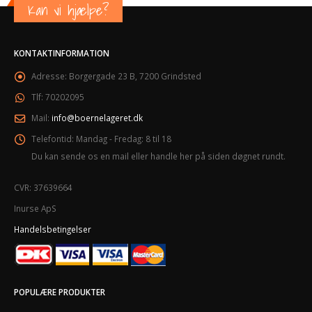
Kan vi hjælpe?
KONTAKTINFORMATION
Adresse:
Borgergade 23 B, 7200 Grindsted
Tlf:
70202095
Mail:
info@boernelageret.dk
Telefontid:
Mandag - Fredag: 8 til 18
Du kan sende os en mail eller handle her på siden døgnet rundt.
CVR: 37639664
Inurse ApS
Handelsbetingelser
POPULÆRE PRODUKTER