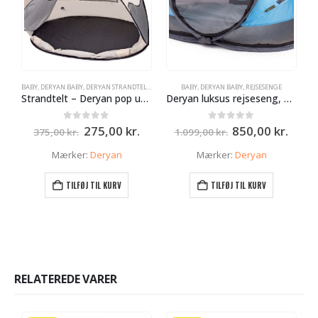
BABY
,
DERYAN BABY
,
DERYAN STRANDTELTE
BABY
,
DERYAN BABY
,
REJSESENGE
B
Strandtelt – Deryan pop up – Cream med UV Beskyttelse
Deryan luksus rejseseng, Baby Blå
Den
Den
Den
Den
0
ud af 5
0
ud af 5
275,00
kr.
850,00
kr.
375,00
kr.
1.099,00
kr.
oprindelige
aktuelle
oprindelige
aktue
pris
pris
pris
pris
Mærker:
Deryan
Mærker:
Deryan
var:
er:
var:
er:
375,00 kr..
275,00 kr..
1.099,00 kr..
850,0
TILFØJ TIL KURV
TILFØJ TIL KURV
RELATEREDE VARER