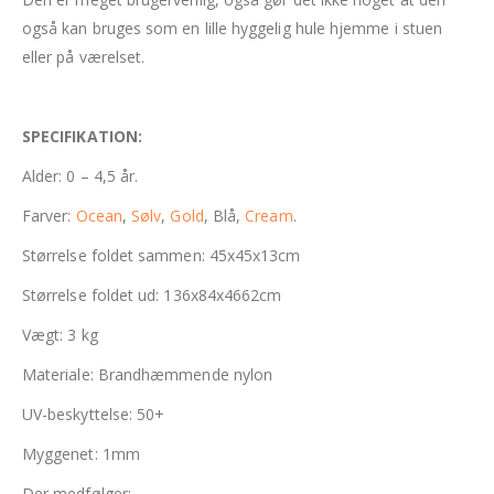
også kan bruges som en lille hyggelig hule hjemme i stuen
eller på værelset.
SPECIFIKATION:
Alder: 0 – 4,5 år.
Farver:
Ocean
,
Sølv
,
Gold
, Blå,
Cream
.
Størrelse foldet sammen: 45x45x13cm
Størrelse foldet ud: 136x84x4662cm
Vægt: 3 kg
Materiale: Brandhæmmende nylon
UV-beskyttelse: 50+
Myggenet: 1mm
Der medfølger: