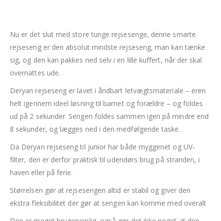
Nu er det slut med store tunge rejsesenge, denne smarte
rejseseng er den absolut mindste rejseseng, man kan tænke
sig, og den kan pakkes ned selv i en lille kuffert, når der skal
overnattes ude.
Deryan rejseseng er lavet i åndbart letvægtsmateriale – eren
helt igennem ideel løsning til barnet og forældre – og foldes
ud på 2 sekunder. Sengen foldes sammen igen på mindre end
8 sekunder, og lægges ned i den medfølgende taske.
Da Deryan rejseseng til junior har både myggenet og UV-
filter, den er derfor praktisk til udendørs brug på stranden, i
haven eller på ferie.
Størrelsen gør at rejsesengen altid er stabil og giver den
ekstra fleksibilitet der gør at sengen kan komme med overalt
Den er meget brugervenlig, også gør det ikke noget at den