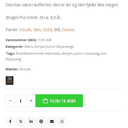
Den kan være i kufferten, den er let og den fylder ikke meget.
Bruges fra 0 mdr, til ca. 4,5 år.
Farver:
Ocean
,
Sølv
,
Gold,
Blå,
Cream
.
Varenummer (SKU):
TCPL Blå
Kategorier:
Børn
,
Deryan Junior Rejsesenge
Tags:
Brandhæmmende materiale
,
deryan
,
junior rejseseng
,
Let
,
Rejseseng
Mærker:
Deryan
TILFØJ TIL KURV