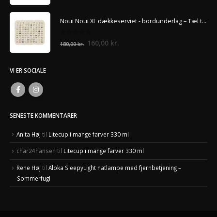
oprindelige
aktuelle
pris
pris
Noui Noui XL dækkeserviet - bordunderlag – Tæl til 100
var:
er:
1.195,00 kr..
775,00 kr..
0
ud af 5
Den
Den
160,00
kr.
180,00
kr.
oprindelige
aktuelle
pris
pris
VI ER SOCIALE
var:
er:
180,00 kr..
160,00 kr..
SENESTE KOMMENTARER
Anita Høj
til
Litecup i mange farver 330 ml
char24hansen
til
Litecup i mange farver 330 ml
Rene Høj
til
Aloka SleepyLight natlampe med fjernbetjening –
Sommerfugl