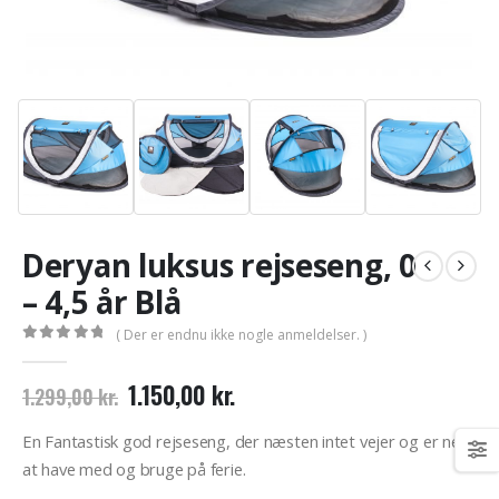
Deryan luksus rejseseng, 0
– 4,5 år Blå
( Der er endnu ikke nogle anmeldelser. )
0
out of 5
Den
Den
1.150,00
kr.
1.299,00
kr.
oprindelige
aktuelle
pris
pris
En Fantastisk god rejseseng, der næsten intet vejer og er nem
var:
er:
at have med og bruge på ferie.
1.299,00 kr..
1.150,00 kr..