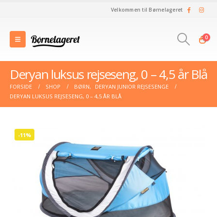
Velkommen til Børnelageret
0
Deryan luksus rejseseng, 0 – 4,5 år Blå
FORSIDE
SHOP
BØRN
,
DERYAN JUNIOR REJSESENGE
DERYAN LUKSUS REJSESENG, 0 – 4,5 ÅR BLÅ
-11%