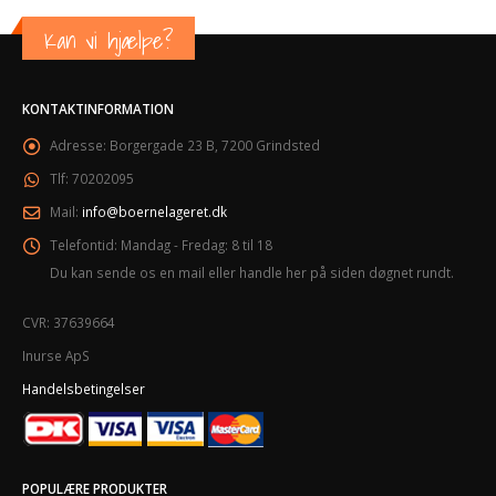
Kan vi hjælpe?
KONTAKTINFORMATION
Adresse:
Borgergade 23 B, 7200 Grindsted
Tlf:
70202095
Mail:
info@boernelageret.dk
Telefontid:
Mandag - Fredag: 8 til 18
Du kan sende os en mail eller handle her på siden døgnet rundt.
CVR: 37639664
Inurse ApS
Handelsbetingelser
POPULÆRE PRODUKTER