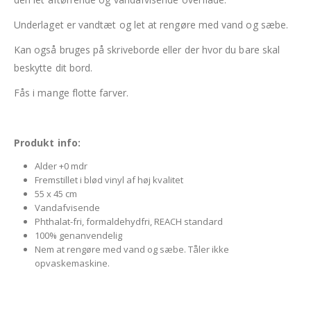
Underlaget er vandtæt og let at rengøre med vand og sæbe.
Kan også bruges på skriveborde eller der hvor du bare skal
beskytte dit bord.
Fås i mange flotte farver.
Produkt info:
Alder +0 mdr
Fremstillet i blød vinyl af høj kvalitet
55 x 45 cm
Vandafvisende
Phthalat-fri, formaldehydfri, REACH standard
100% genanvendelig
Nem at rengøre med vand og sæbe. Tåler ikke
opvaskemaskine.