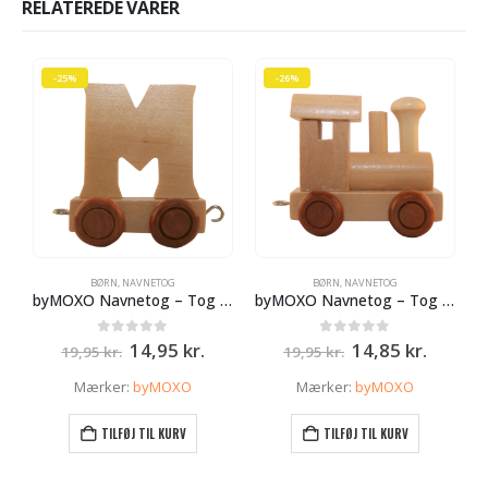
RELATEREDE VARER
-25%
-26%
BØRN
,
NAVNETOG
BØRN
,
NAVNETOG
byMOXO Navnetog – Tog – M
byMOXO Navnetog – Tog – Lokomotiv
Den
Den
Den
Den
0
ud af 5
0
ud af 5
14,95
kr.
14,85
kr.
19,95
kr.
19,95
kr.
oprindelige
aktuelle
oprindelige
aktuell
pris
pris
pris
pris
Mærker:
byMOXO
Mærker:
byMOXO
var:
er:
var:
er:
19,95 kr..
14,95 kr..
19,95 kr..
14,85 k
TILFØJ TIL KURV
TILFØJ TIL KURV