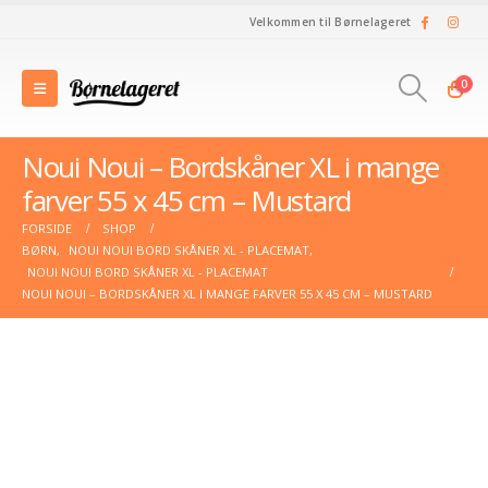
Velkommen til Børnelageret
0
Noui Noui – Bordskåner XL i mange
farver 55 x 45 cm – Mustard
FORSIDE
SHOP
BØRN
,
NOUI NOUI BORD SKÅNER XL - PLACEMAT
,
NOUI NOUI BORD SKÅNER XL - PLACEMAT
NOUI NOUI – BORDSKÅNER XL I MANGE FARVER 55 X 45 CM – MUSTARD