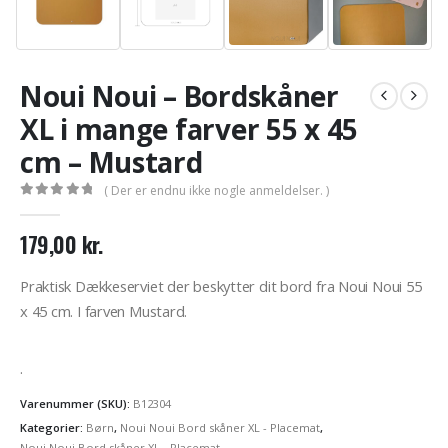
Noui Noui – Bordskåner
XL i mange farver 55 x 45
cm – Mustard
( Der er endnu ikke nogle anmeldelser. )
0
out of 5
179,00
kr.
Praktisk Dækkeserviet der beskytter dit bord fra Noui Noui 55
x 45 cm. I farven Mustard.
.
Varenummer (SKU):
B12304
Kategorier:
Børn
,
Noui Noui Bord skåner XL - Placemat
,
Noui Noui Bord skåner XL - Placemat